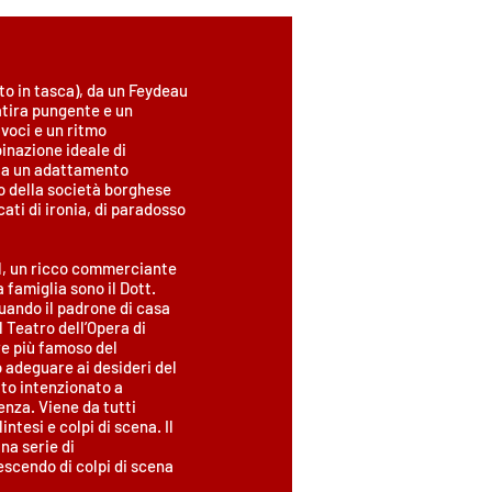
tto in tasca), da un Feydeau
atira pungente e un
voci e un ritmo
binazione ideale di
 e a un adattamento
to della società borghese
ati di ironia, di paradosso
l, un ricco commerciante
a famiglia sono il Dott.
uando il padrone di casa
l Teatro dell’Opera di
re più famoso del
ò adeguare ai desideri del
tto intenzionato a
denza. Viene da tutti
tesi e colpi di scena. Il
na serie di
escendo di colpi di scena