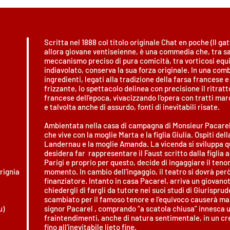
Scritta nel 1888 col titolo originale Chat en poche (Il ga
allora giovane ventiseienne, è una commedia che, tra s
meccanismo preciso di pura comicità, tra vorticosi equi
indiavolato, conserva la sua forza originale. In una com
ingredienti, legati alla tradizione della farsa francese
frizzante, lo spettacolo delinea con precisione il ritrat
francese dell’epoca, vivacizzando l’opera con tratti marc
e talvolta anche di assurdo, fonti di inevitabili risate.
Ambientata nella casa di campagna di Monsieur Pacare
che vive con la moglie Marta e la figlia Giulia. Ospiti dell
Landernau e la moglie Amanda. La vicenda si sviluppa q
desidera far rappresentare il Faust scritto dalla figlia a
Parigi e proprio per questo, decide di ingaggiare il teno
rignia
momento. In cambio dell’ingaggio, il teatro si dovrà per
finanziatore. Intanto in casa Pacarel, arriva un giovano
chiedergli di fargli da tutore nei suoi studi di Giurispru
scambiato per il famoso tenore e l’equivoco causerà malin
u)
signor Pacarel , comprando “a scatola chiusa” innesca u
fraintendimenti, anche di natura sentimentale, in un cr
fino all’inevitabile lieto fine.