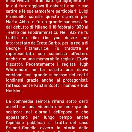
mesi viveva il drammaturgo agrigentino -
in cui furoreggiava il cabaret con le sue
satire e le sue atmosfere particolari. Luigi
Pirandello scrisse questo dramma per
Marta Abba e fu un grande successo fin
dal debutto di Milano il 18 febbraio 1930 al
Teatro dei Filodrammatici. Nel 1932 ne fu
tratto un film (As you desire me)
interpretato da Greta Garbo, per la regia di
George Fitzmaurice. Fu tradotta e
rappresentata con successo all’estero
anche con una memorabile regia di Erwin
Piscator. Recentemente il regista Hugh
Whitemore ne ha curato una nuova
versione con grande successo nei teatri
londinesi grazie anche ai protagonisti:
l’affascinante Kristin Scott Thomas e Bob
Hoskins.
La commedia sembra rifarsi sotto certi
aspetti ad una vicenda che fece grande
scalpore nei giornali dell’epoca e che
appassionò per lungo tempo anche
l’opinione pubblica: si tratta del caso
Bruneri-Canella ovvero la storia dello