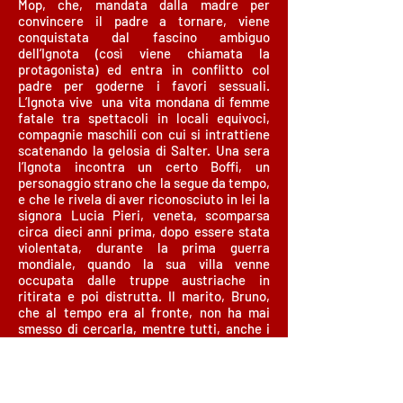
Mop, che, mandata dalla madre per
convincere il padre a tornare, viene
conquistata dal fascino ambiguo
dell’Ignota (così viene chiamata la
protagonista) ed entra in conflitto col
padre per goderne i favori sessuali.
L’Ignota vive una vita mondana di femme
fatale tra spettacoli in locali equivoci,
compagnie maschili con cui si intrattiene
scatenando la gelosia di Salter. Una sera
l’Ignota incontra un certo Boffi, un
personaggio strano che la segue da tempo,
e che le rivela di aver riconosciuto in lei la
signora Lucia Pieri, veneta, scomparsa
circa dieci anni prima, dopo essere stata
violentata, durante la prima guerra
mondiale, quando la sua villa venne
occupata dalle truppe austriache in
ritirata e poi distrutta. Il marito, Bruno,
che al tempo era al fronte, non ha mai
smesso di cercarla, mentre tutti, anche i
parenti più stretti erano convinti della sua
morte. Seguendo la narrazione di Boffi del
suo reale o presunto passato, l’Ignota avvia
un processo di autocoscienza che, dietro