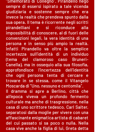
“Smemorato di Collegno”. Pirandello negò
sempre di essersi ispirato a tale vicenda
giudiziaria e sostenne sempre che era
invece la realtà che prendeva spunto dalla
sua opera. Il tema è ricorrente negli scritti
pirandelliani e si riconduce alla
impossibilità di conoscere, al di fuori delle
convenzioni legali, la vera identità di una
persona e in senso più ampio la realtà.
Infatti Pirandello va oltre la semplice
incertezza sull’identità di un individuo
(tema del clamoroso caso Bruneri-
Canella), ma in ossequio alla sua filosofia,
approfondisce l’incertezza dell’identità
che ogni persona tenta di cercare e
trovare in se stessa, come il Vitangelo
Moscarda di “Uno, nessuno e centomila”.
Il dramma si apre a Berlino, città che
all’epoca viveva un profondo fermento
culturale ma anche di trasgressione, nella
casa di uno scrittore tedesco, Carl Salter,
separatosi dalla moglie per vivere con una
affascinante enigmatica artista di cabaret
del cui passato si sa poco o nulla. Nella
casa vive anche la figlia di lui, Greta detta