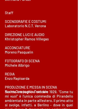
Staff
SCENOGRAFIE E COSTUMI
Laboratorio N.C.T. Verona
DIREZIONE LUCI E AUDIO
Khristopher Ramos Villegas
ACCONCIATURE
Moreno Pasqualin
FOTOGRAFO DI SCENA
Michele Albrigo
REGIA
Enzo Rapisarda
PRODUZIONE E MESSA IN SCENA
Nuova Compagnia Teatrale
Scritta tra luglio e ottobre 1929, "Come tu
mi vuoi" è l'unica commedia di Pirandello
ambientata in parte all'estero. Il primo atto
si svolge, infatti, a Berlino - dove in quei