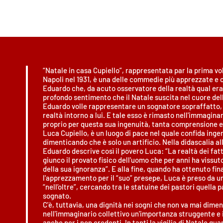
“Natale in casa Cupiello”, rappresentata par la prima vol
Napoli nel 1931, è una delle commedie più apprezzate e
Eduardo che, da acuto osservatore della realtà qual era,
profondo sentimento che il Natale suscita nel cuore del
Eduardo volle rappresentare un sognatore sopraffatto, 
realtà intorno a lui. E tale esso è rimasto nell'immaginar
proprio per questa sua ingenuità, tanta comprensione e 
Luca Cupiello, è un luogo di pace nel quale confida in
dimenticando che è solo un artificio. Nella didascalia all'
Eduardo descrive così il povero Luca: “La realtà dei fat
giunco il provato fisico dell'uomo che per anni ha vissu
della sua ignoranza”. E alla fine, quando ha ottenuto fin
l'apprezzamento per il “suo” presepe, Luca è preso da un
“nell’oltre”, cercando tra le statuine dei pastori quella
sognato.
C'è, tuttavia, una dignità nei sogni che non va mai dimen
nell'immaginario collettivo un'importanza struggente e i
anche per i non credenti. In tanti la vigilia di Natale gu