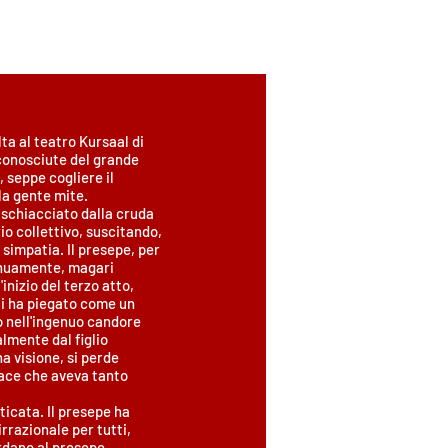
ta al teatro Kursaal di
 conosciute del grande
 seppe cogliere il
la gente mite.
schiacciato dalla cruda
io collettivo, suscitando,
simpatia. Il presepe, per
genuamente, magari
inizio del terzo atto,
ti ha piegato come un
to nell'ingenuo candore
almente dal figlio
a visione, si perde
 pace che aveva tanto
ticata. Il presepe ha
rrazionale per tutti,
ardano al presepe,