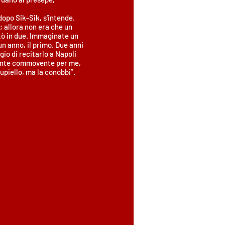
dopo Sik-Sik, s'intende.
; allora non era che un
ntò in due. Immaginate un
un anno, il primo. Due anni
gio di recitarlo a Napoli
mente commovente per me,
upiello, ma la conobbi”.