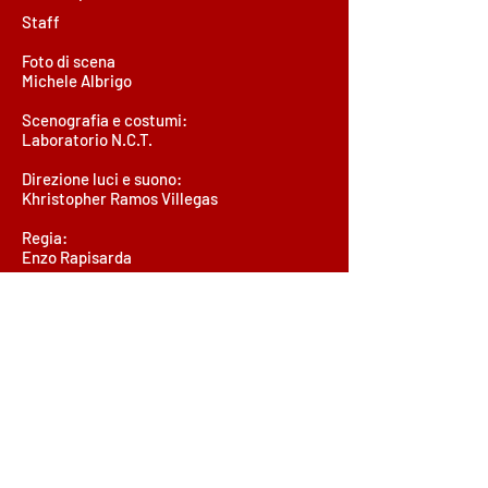
Staff
Foto di scena
Michele Albrigo
Scenografia e costumi:
Laboratorio N.C.T.
Direzione luci e suono:
Khristopher Ramos Villegas
Regia:
Enzo Rapisarda
Produzione e messa in scena:
Nuova Compagnia Teatrale
Diventare vecchi, andare in pensione:
“Come vecchi divani, ci accantonano in
soffitta, quando il tempo si arresta sull'orlo
delle ciglia”.
è forse così che si sente oggi la cosiddetta
“Terza Età”, che poi tanto terza età non lo
è più?
Certamente i personaggi di questa