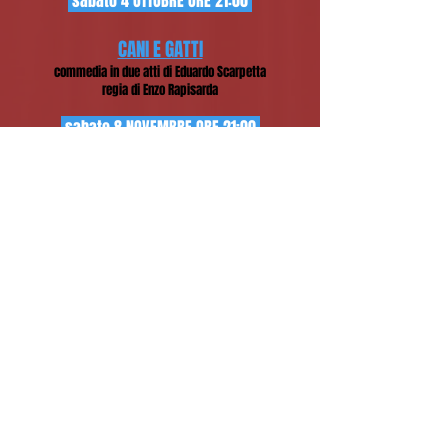
sabato 4 OTTOBRE ORE 21:00
CANI E GATTI
commedia in due atti di Eduardo Scarpetta
r
egia di Enzo Rapisarda
sabato 8 NOVEMBRE ORE 21:00
COME TU MI VUOI
commedia in due atti di Luigi Pirandello
regia di Enzo Rapisar
da
sabato 6 DICEMBRE ORE 21:00
IL MEDICO DEI PAZZI
commedia in due atti di Eduardo Scarpetta
regia di Enzo Rapisarda
sabato 17 GENNAIO ORE 21:00
UN NEMICO DEL POPOLO