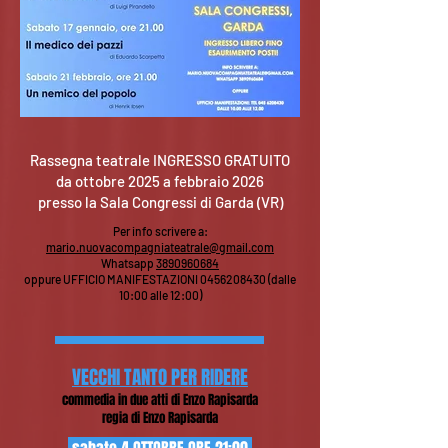
Rassegna teatrale INGRESSO GRATUITO
da ottobre 2025 a febbraio 2026
presso la Sala Congressi di Garda (VR)
Per info scrivere a:
mario.nuovacompagniateatrale@gmail.com
Whatsapp
3890960684
oppure UFFICIO MANIFESTAZIONI
0456208430
(dalle
10:00 alle 12:00)
​VECCHI TANTO PER RIDERE
commedia in due atti d
i Enzo Rapisarda
reg
ia di Enz
o Rapisa
rda