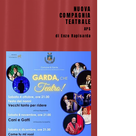
NUOVA
COMPAGNIA
TEATRALE
APS
di Enzo Rapisarda